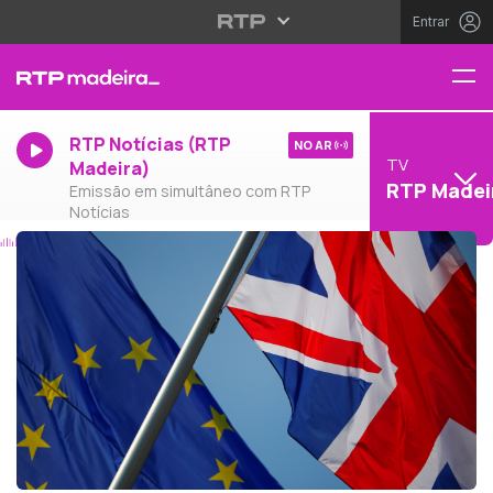
Entrar
RTP Notícias (RTP
NO AR
TV
Madeira)
RTP Madei
Emissão em simultâneo com RTP
Notícias