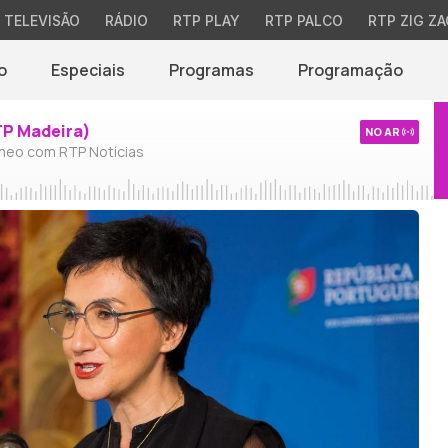
TELEVISÃO
RÁDIO
RTP PLAY
RTP PALCO
RTP ZIG ZA
o
Especiais
Programas
Programação
TP Madeira)
NO AR
neo com RTP Notícias