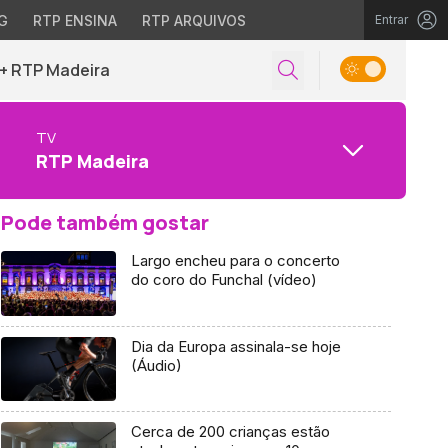
G
RTP ENSINA
RTP ARQUIVOS
Entrar
+ RTP Madeira
TV
RTP Madeira
Pode também gostar
Largo encheu para o concerto
do coro do Funchal (vídeo)
Dia da Europa assinala-se hoje
(Áudio)
Cerca de 200 crianças estão