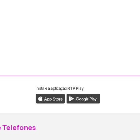
Instale a aplicação
RTP Play
ebook da RTP Madeira
nstagram da RTP Madeira
 Telefones