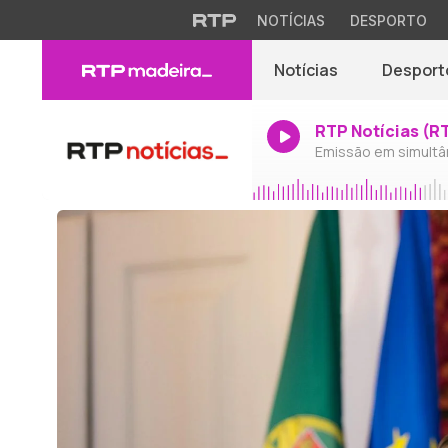
NOTÍCIAS
DESPORTO
Notícias
Desport
RTP Notícias (R
Emissão em simultâ