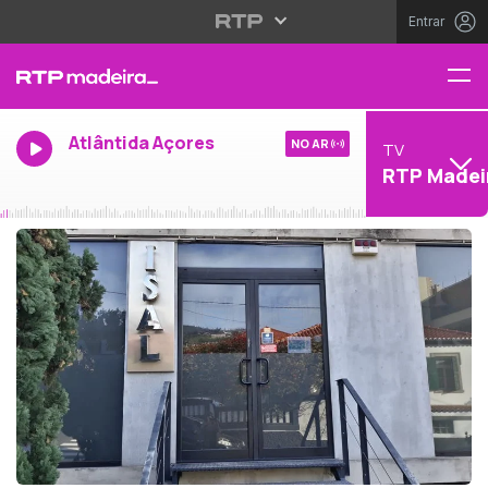
Entrar
Atlântida Açores
NO AR
TV
RTP Madei