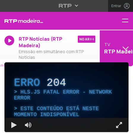
Entrar
RTP Notícias (RTP
NO AR
TV
Madeira)
RTP Madei
Emissão em simultâneo com RTP
Notícias
ERRO
204
HLS.JS FATAL ERROR - NETWORK
ERROR
ESTE CONTEÚDO ESTÁ NESTE
MOMENTO INDISPONÍVEL