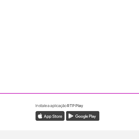
Instale a aplicação
RTP Play
ebook da RTP Madeira
nstagram da RTP Madeira