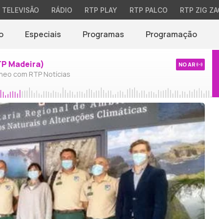
TELEVISÃO
RÁDIO
RTP PLAY
RTP PALCO
RTP ZIG ZA
o
Especiais
Programas
Programação
TP Madeira)
NO AR
neo com RTP Notícias