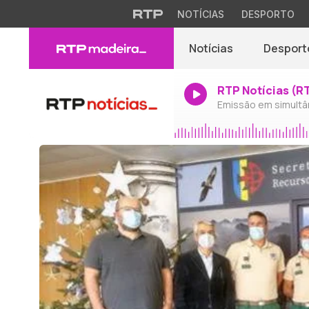
NOTÍCIAS
DESPORTO
Notícias
Desport
RTP Notícias (R
Emissão em simultâ