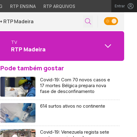
G
RTP ENSINA
RTP ARQUIVOS
Entrar
+ RTP Madeira
TV
RTP Madeira
Pode também gostar
Covid-19: Com 70 novos casos e
17 mortes Bélgica prepara nova
fase de desconfinamento
614 surtos ativos no continente
Covid-19: Venezuela regista sete