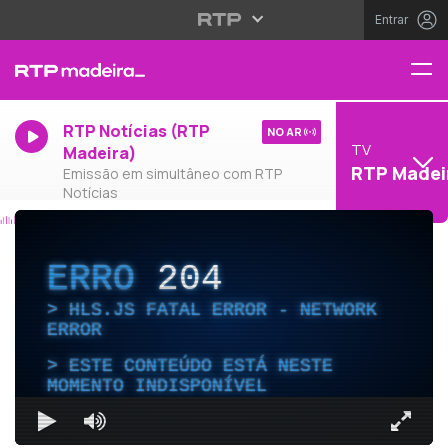
Entrar
RTP Notícias (RTP
NO AR
TV
Madeira)
RTP Madei
Emissão em simultâneo com RTP
Notícias
ERRO
204
HLS.JS FATAL ERROR - NETWORK
ERROR
ESTE CONTEÚDO ESTÁ NESTE
MOMENTO INDISPONÍVEL