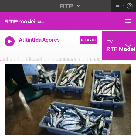
Entrar
Atlântida Açores
NO AR
TV
RTP Madei