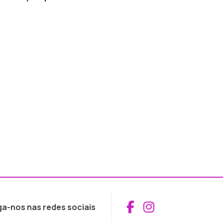
Aceder ao Fac
Aceder ao I
ga-nos nas redes sociais