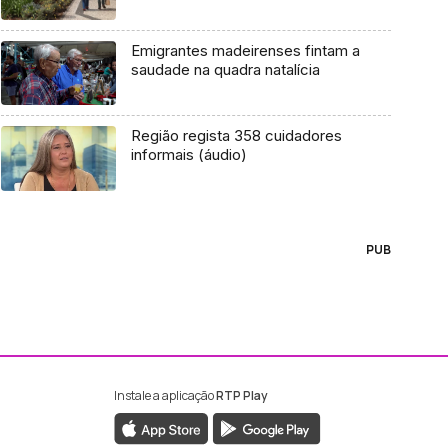
Emigrantes madeirenses fintam a
saudade na quadra natalícia
Região regista 358 cuidadores
informais (áudio)
PUB
Instale a aplicação
RTP Play
ebook da RTP Madeira
nstagram da RTP Madeira