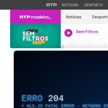
NOTÍCIAS
DESPORTO
Notícias
Desport
Sem Filtros
ERRO
204
HLS.JS FATAL ERROR - NETWORK E