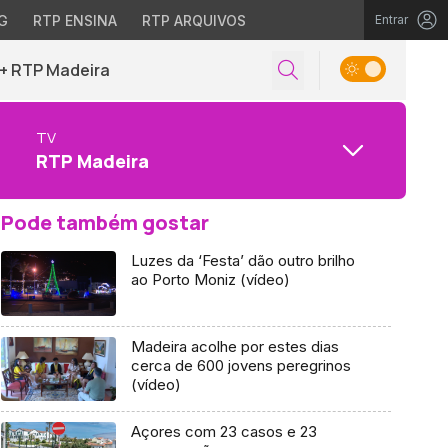
G
RTP ENSINA
RTP ARQUIVOS
Entrar
+ RTP Madeira
TV
RTP Madeira
Pode também gostar
Luzes da ‘Festa’ dão outro brilho
ao Porto Moniz (vídeo)
Madeira acolhe por estes dias
cerca de 600 jovens peregrinos
(vídeo)
Açores com 23 casos e 23