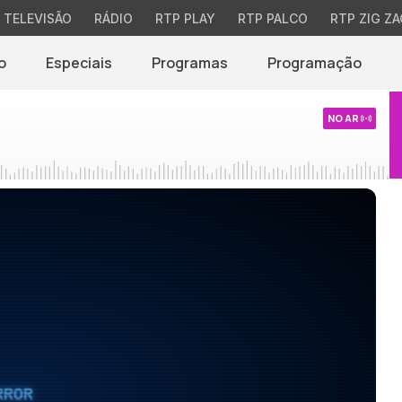
TELEVISÃO
RÁDIO
RTP PLAY
RTP PALCO
RTP ZIG ZA
o
Especiais
Programas
Programação
NO AR
RROR