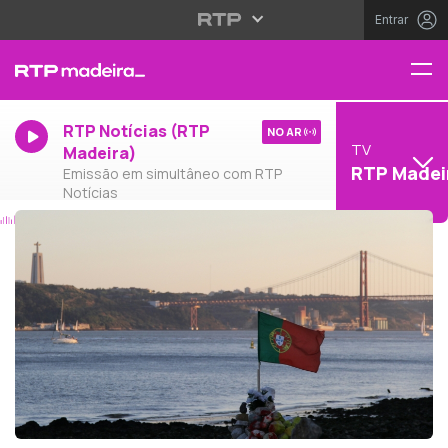
Entrar
RTP Notícias (RTP
NO AR
TV
Madeira)
RTP Madei
Emissão em simultâneo com RTP
Notícias