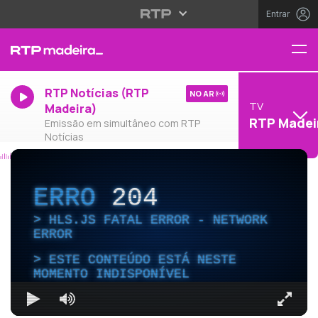
Entrar
RTP Notícias (RTP
NO AR
TV
Madeira)
RTP Madei
Emissão em simultâneo com RTP
Notícias
ERRO
204
HLS.JS FATAL ERROR - NETWORK
ERROR
ESTE CONTEÚDO ESTÁ NESTE
MOMENTO INDISPONÍVEL