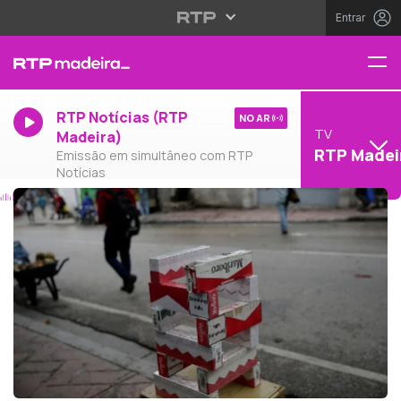
Entrar
RTP Notícias (RTP
NO AR
TV
Madeira)
RTP Madei
Emissão em simultâneo com RTP
Notícias