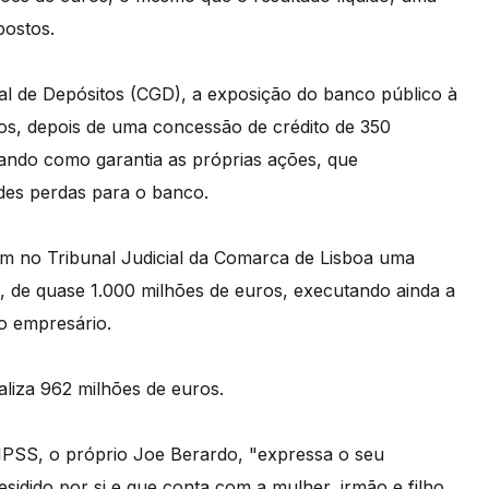
postos.
al de Depósitos (CGD), a exposição do banco público à
s, depois de uma concessão de crédito de 350
ando como garantia as próprias ações, que
des perdas para o banco.
m no Tribunal Judicial da Comarca de Lisboa uma
, de quase 1.000 milhões de euros, executando ainda a
o empresário.
taliza 962 milhões de euros.
 IPSS, o próprio Joe Berardo, "expressa o seu
idido por si e que conta com a mulher, irmão e filho