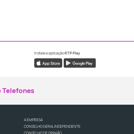
Instale a aplicação
RTP Play
ebook da RTP Madeira
nstagram da RTP Madeira
 Telefones
A EMPRESA
CONSELHO GERAL INDEPENDENTE
CONSELHO DE OPINIÃO