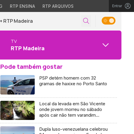
G
RTP ENSINA
RTP ARQUIVOS
Entrar
+ RTP Madeira
TV
RTP Madeira
Pode também gostar
PSP detém homem com 32
gramas de haxixe no Porto Santo
Local da levada em São Vicente
onde jovem morreu no sábado
após cair não tem varandim
(Áudio)
Dupla luso-venezuelana celebrou