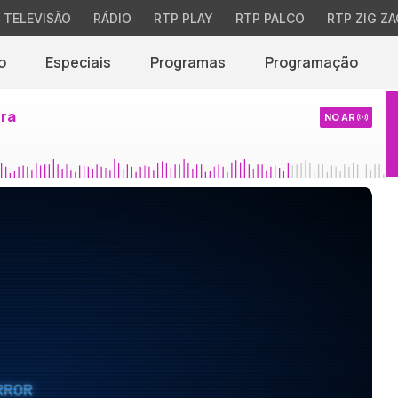
TELEVISÃO
RÁDIO
RTP PLAY
RTP PALCO
RTP ZIG ZA
o
Especiais
Programas
Programação
ira
NO AR
RROR