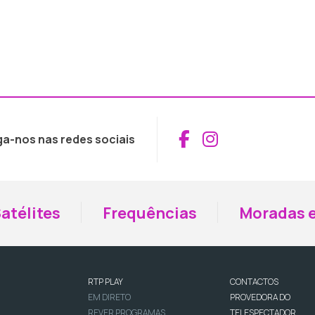
Aceder ao Fac
Aceder ao I
ga-nos nas redes sociais
atélites
Frequências
Moradas e
RTP PLAY
CONTACTOS
EM DIRETO
PROVEDORA DO
REVER PROGRAMAS
TELESPECTADOR