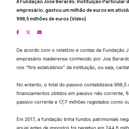
A Fundação José Berardo, Instituição Particular d
empresário, gastou um milhão de euros em ativida
998,5 milhões de euros (Vídeo)
De acordo com o relatório e contas da Fundação J
empresário madeirense conhecido por Joe Berardo,
nos "fins estatutários" da instituição, ou seja, caritat
No entanto, o total do passivo contabilizava 998,5 
financiamentos obtidos em passivo não corrente, 
passivo corrente e 17,7 milhões registados como ou
Em 2017, a fundação tinha fundos patrimoniais nega
anual antes de impostos foi negativo em 244,6 mil