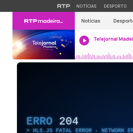
NOTÍCIAS
DESPORTO
Notícias
Desport
Telejornal Made
ERRO
204
HLS.JS FATAL ERROR - NETWORK E