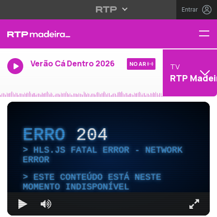
Entrar
Verão Cá Dentro 2026
NO AR
TV
RTP Madei
ERRO
204
HLS.JS FATAL ERROR - NETWORK
ERROR
ESTE CONTEÚDO ESTÁ NESTE
MOMENTO INDISPONÍVEL