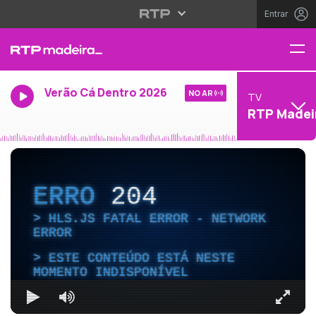
Entrar
Verão Cá Dentro 2026
NO AR
TV
RTP Madei
ERRO
204
HLS.JS FATAL ERROR - NETWORK
ERROR
ESTE CONTEÚDO ESTÁ NESTE
MOMENTO INDISPONÍVEL