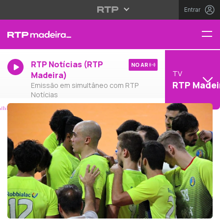
Entrar
RTP Notícias (RTP
NO AR
TV
Madeira)
RTP Madei
Emissão em simultâneo com RTP
Notícias