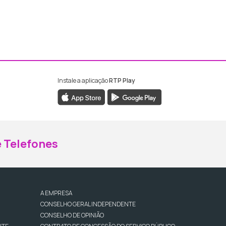
Instale a aplicação
RTP Play
ebook da RTP Madeira
nstagram da RTP Madeira
 Telefones
A EMPRESA
CONSELHO GERAL INDEPENDENTE
CONSELHO DE OPINIÃO