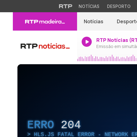
NOTÍCIAS
DESPORTO
Notícias
Desport
RTP Notícias (R
Emissão em simultâ
ERRO
204
HLS.JS FATAL ERROR - NETWORK E