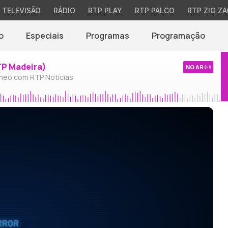
TELEVISÃO
RÁDIO
RTP PLAY
RTP PALCO
RTP ZIG ZA
o
Especiais
Programas
Programação
TP Madeira)
NO AR
neo com RTP Notícias
RROR