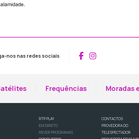
calamidade.
Aceder ao Fac
Aceder ao I
ga-nos nas redes sociais
atélites
Frequências
Moradas e
RTP PLAY
CONTACTOS
EM DIRETO
PROVEDORA DO
REVER PROGRAMAS
TELESPECTADOR