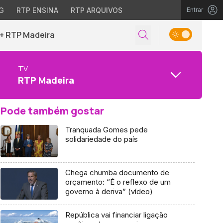
G
RTP ENSINA
RTP ARQUIVOS
Entrar
+ RTP Madeira
TV
RTP Madeira
Pode também gostar
Tranquada Gomes pede
solidariedade do país
Chega chumba documento de
orçamento: “É o reflexo de um
governo à deriva” (vídeo)
República vai financiar ligação