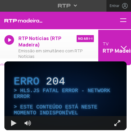
Entrar
RTP Notícias (RTP
NO AR
TV
Madeira)
RTP Madei
Emissão em simultâneo com RTP
Notícias
ERRO
204
HLS.JS FATAL ERROR - NETWORK
ERROR
ESTE CONTEÚDO ESTÁ NESTE
MOMENTO INDISPONÍVEL