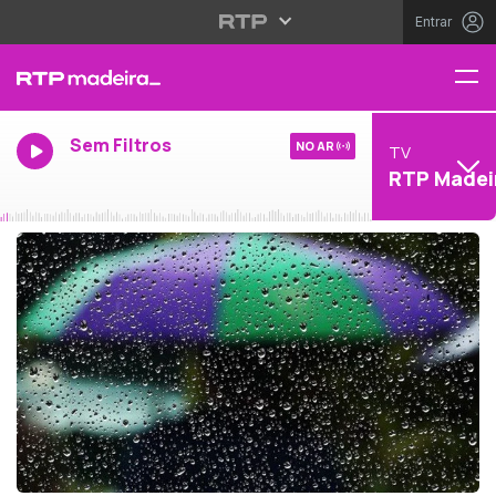
Entrar
Sem Filtros
NO AR
TV
RTP Madei