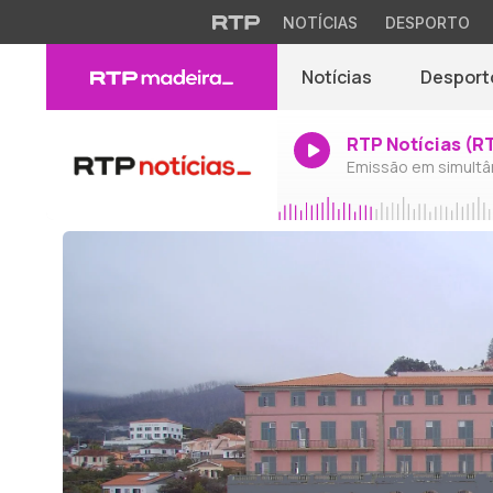
NOTÍCIAS
DESPORTO
Notícias
Desport
RTP Notícias (R
Emissão em simultâ