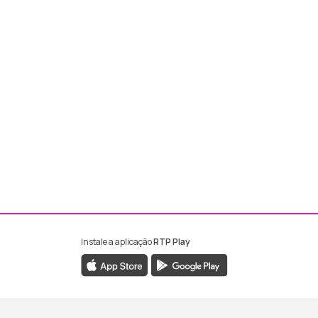
Instale a aplicação
RTP Play
ebook da RTP Madeira
nstagram da RTP Madeira