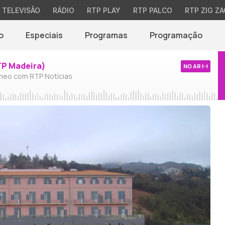
TELEVISÃO
RÁDIO
RTP PLAY
RTP PALCO
RTP ZIG ZA
o
Especiais
Programas
Programação
TP Madeira)
NO AR
neo com RTP Notícias