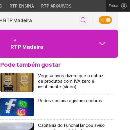
G
RTP ENSINA
RTP ARQUIVOS
Entrar
+ RTP Madeira
TV
RTP Madeira
Pode também gostar
Vegetarianos dizem que o cabaz
de produtos com IVA zero é
insuficiente (vídeo)
Redes sociais registam quebras
Capitania do Funchal lançou aviso