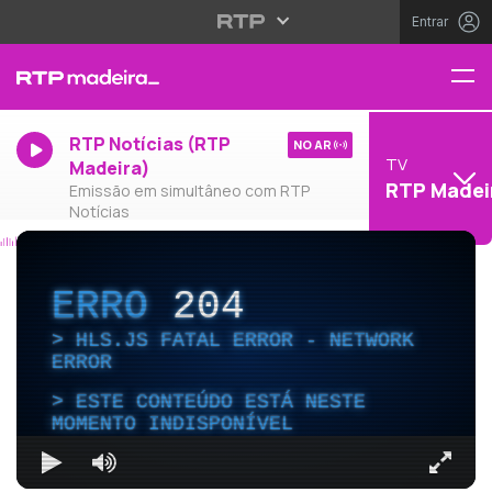
Entrar
RTP Notícias (RTP
NO AR
TV
Madeira)
RTP Madei
Emissão em simultâneo com RTP
Notícias
ERRO
204
HLS.JS FATAL ERROR - NETWORK
ERROR
ESTE CONTEÚDO ESTÁ NESTE
MOMENTO INDISPONÍVEL