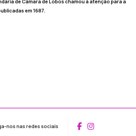
cundária de Câmara de Lobos chamou à atenção para a
publicadas em 1687.
Aceder ao Fac
Aceder ao I
ga-nos nas redes sociais