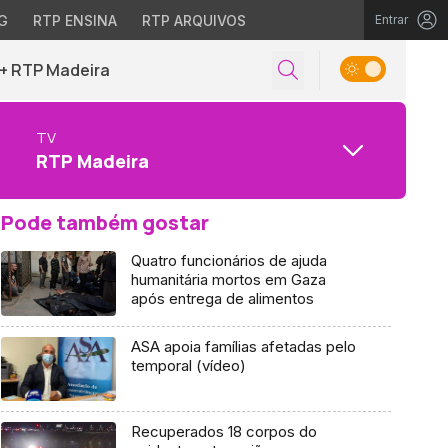
G
RTP ENSINA
RTP ARQUIVOS
Entrar
+ RTP Madeira
TV
RTP Madeira
Pode também gostar
Quatro funcionários de ajuda
humanitária mortos em Gaza
após entrega de alimentos
ASA apoia famílias afetadas pelo
temporal (vídeo)
Recuperados 18 corpos do