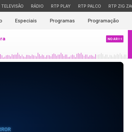
TELEVISÃO
RÁDIO
RTP PLAY
RTP PALCO
RTP ZIG ZA
o
Especiais
Programas
Programação
ira
NO AR
RROR