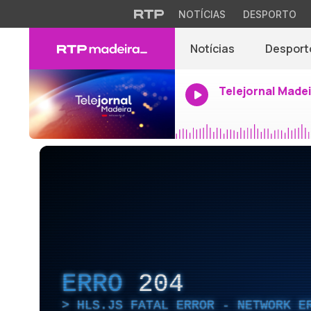
NOTÍCIAS
DESPORTO
Notícias
Desport
Telejornal Made
ERRO
204
HLS.JS FATAL ERROR - NETWORK E