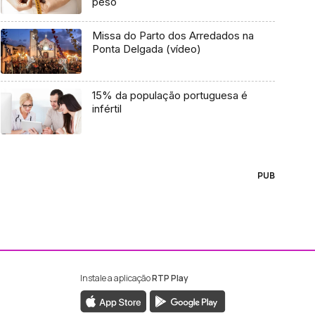
peso
Missa do Parto dos Arredados na
Ponta Delgada (vídeo)
15% da população portuguesa é
infértil
PUB
Instale a aplicação
RTP Play
ebook da RTP Madeira
nstagram da RTP Madeira