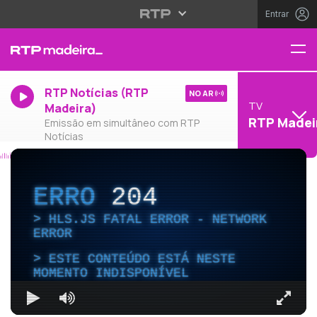
Entrar
RTP Notícias (RTP
NO AR
TV
Madeira)
RTP Madei
Emissão em simultâneo com RTP
Notícias
ERRO
204
HLS.JS FATAL ERROR - NETWORK
ERROR
ESTE CONTEÚDO ESTÁ NESTE
MOMENTO INDISPONÍVEL