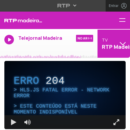
Entrar
Telejornal Madeira
NO AR
TV
RTP Madei
ERRO
204
HLS.JS FATAL ERROR - NETWORK
ERROR
ESTE CONTEÚDO ESTÁ NESTE
MOMENTO INDISPONÍVEL