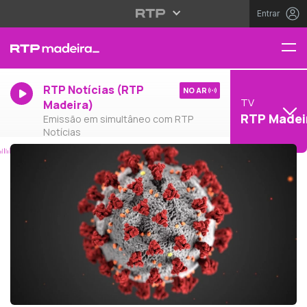
Entrar
RTP Notícias (RTP
NO AR
TV
Madeira)
RTP Madei
Emissão em simultâneo com RTP
Notícias