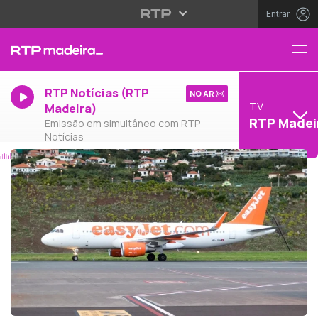
Entrar
RTP Notícias (RTP
NO AR
TV
Madeira)
RTP Madei
Emissão em simultâneo com RTP
Notícias