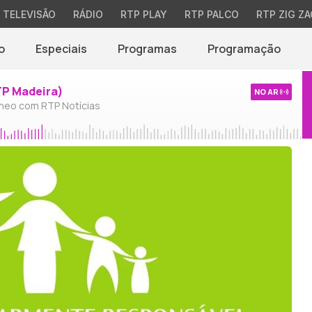
TELEVISÃO
RÁDIO
RTP PLAY
RTP PALCO
RTP ZIG ZA
o
Especiais
Programas
Programação
TP Madeira)
NO AR
neo com RTP Notícias