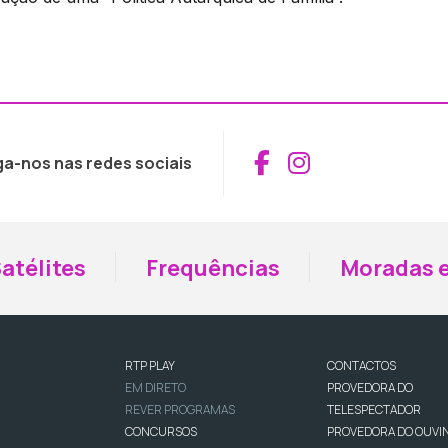
Aceder ao Fac
Aceder ao I
ga-nos nas redes sociais
atélites
Frequências
Moradas e
RTP PLAY
CONTACTOS
EM DIRETO
PROVEDORA DO
REVER PROGRAMAS
TELESPECTADOR
CONCURSOS
PROVEDORA DO OUVI