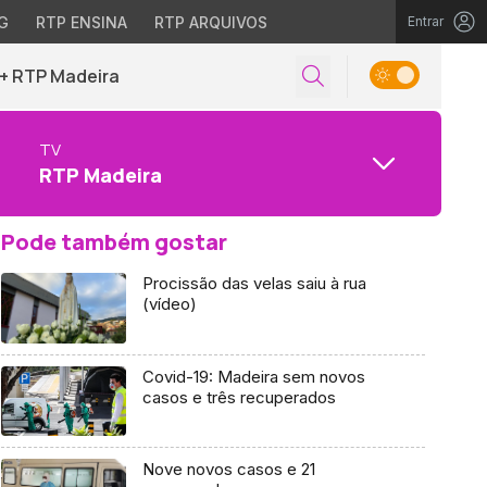
G
RTP ENSINA
RTP ARQUIVOS
Entrar
+ RTP Madeira
TV
RTP Madeira
Pode também gostar
Procissão das velas saiu à rua
(vídeo)
Covid-19: Madeira sem novos
casos e três recuperados
Nove novos casos e 21