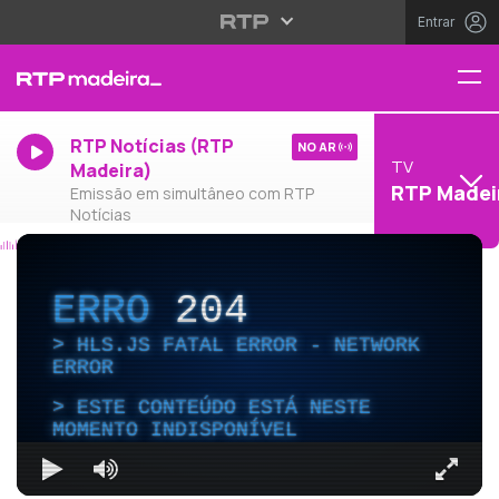
Entrar
RTP Notícias (RTP
NO AR
TV
Madeira)
RTP Madei
Emissão em simultâneo com RTP
Notícias
ERRO
204
HLS.JS FATAL ERROR - NETWORK
ERROR
ESTE CONTEÚDO ESTÁ NESTE
MOMENTO INDISPONÍVEL