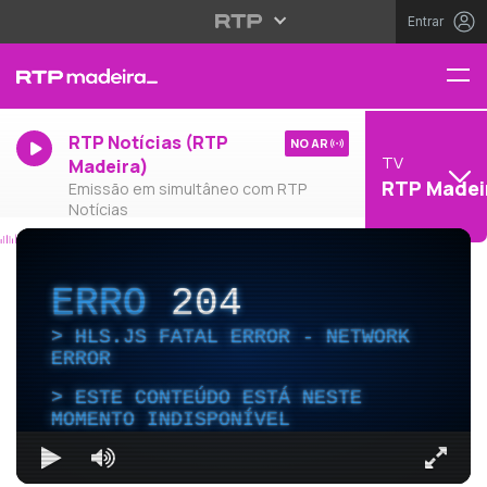
Entrar
RTP Notícias (RTP
NO AR
TV
Madeira)
RTP Madei
Emissão em simultâneo com RTP
Notícias
ERRO
204
HLS.JS FATAL ERROR - NETWORK
ERROR
ESTE CONTEÚDO ESTÁ NESTE
MOMENTO INDISPONÍVEL