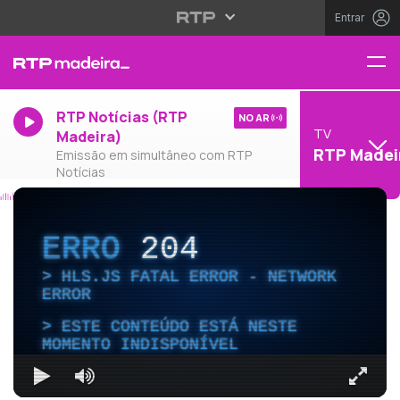
Entrar
RTP Notícias (RTP
NO AR
TV
Madeira)
RTP Madei
Emissão em simultâneo com RTP
Notícias
ERRO
204
HLS.JS FATAL ERROR - NETWORK
ERROR
ESTE CONTEÚDO ESTÁ NESTE
MOMENTO INDISPONÍVEL