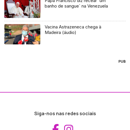
Papa Francisco diz recear `um
banho de sangue` na Venezuela
Vacina Astrazeneca chega à
Madeira (áudio)
PUB
Siga-nos nas redes sociais
Aceder ao Fac
Aceder ao I