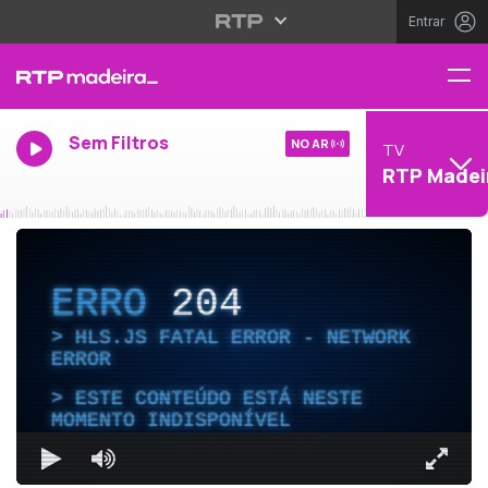
Entrar
Sem Filtros
NO AR
TV
RTP Madei
ERRO
204
HLS.JS FATAL ERROR - NETWORK
ERROR
ESTE CONTEÚDO ESTÁ NESTE
MOMENTO INDISPONÍVEL