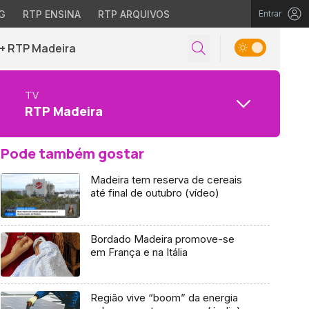
G
RTP ENSINA
RTP ARQUIVOS
Entrar
+ RTP Madeira
TV
RTP Madeira
Pode também gostar
Madeira tem reserva de cereais
até final de outubro (vídeo)
Bordado Madeira promove-se
em França e na Itália
Região vive “boom” da energia