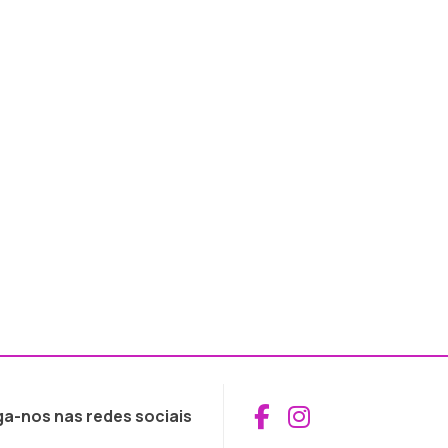
Aceder ao Fac
Aceder ao I
ga-nos nas redes sociais