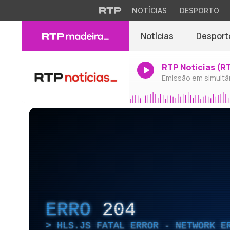
NOTÍCIAS
DESPORTO
Notícias
Desport
RTP Notícias (R
Emissão em simultâ
ERRO
204
HLS.JS FATAL ERROR - NETWORK E