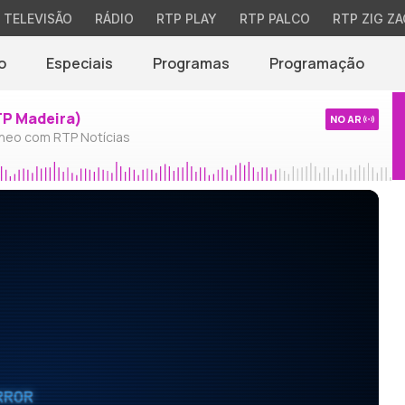
TELEVISÃO
RÁDIO
RTP PLAY
RTP PALCO
RTP ZIG ZA
o
Especiais
Programas
Programação
TP Madeira)
NO AR
neo com RTP Notícias
RROR