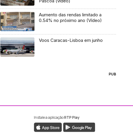
Páscoa (vídeo)
Aumento das rendas limitado a
0.54% no próximo ano (Vídeo)
Voos Caracas-Lisboa em junho
PUB
Instale a aplicação
RTP Play
ebook da RTP Madeira
nstagram da RTP Madeira