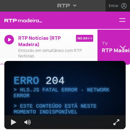
Entrar
RTP Notícias (RTP
NO AR
TV
Madeira)
RTP Madei
Emissão em simultâneo com RTP
Notícias
ERRO
204
HLS.JS FATAL ERROR - NETWORK
ERROR
ESTE CONTEÚDO ESTÁ NESTE
MOMENTO INDISPONÍVEL