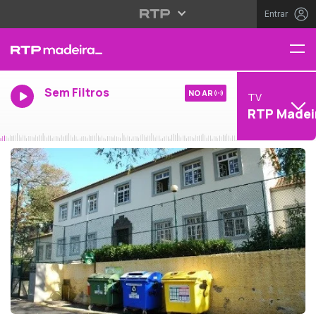
Entrar
Sem Filtros
NO AR
TV
RTP Madei