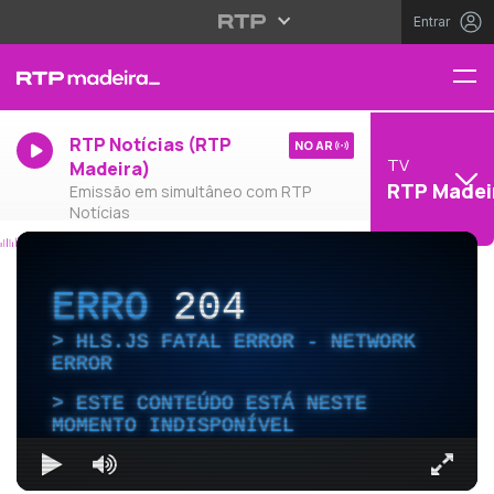
Entrar
RTP Notícias (RTP
NO AR
TV
Madeira)
RTP Madei
Emissão em simultâneo com RTP
Notícias
ERRO
204
HLS.JS FATAL ERROR - NETWORK
ERROR
ESTE CONTEÚDO ESTÁ NESTE
MOMENTO INDISPONÍVEL