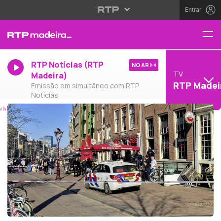
Entrar
RTP Notícias (RTP
NO AR
TV
Madeira)
RTP Madei
Emissão em simultâneo com RTP
Notícias