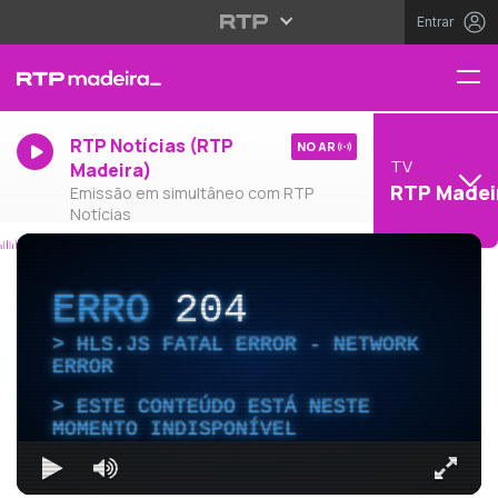
Entrar
RTP Notícias (RTP
NO AR
TV
Madeira)
RTP Madei
Emissão em simultâneo com RTP
Notícias
ERRO
204
HLS.JS FATAL ERROR - NETWORK
ERROR
ESTE CONTEÚDO ESTÁ NESTE
MOMENTO INDISPONÍVEL