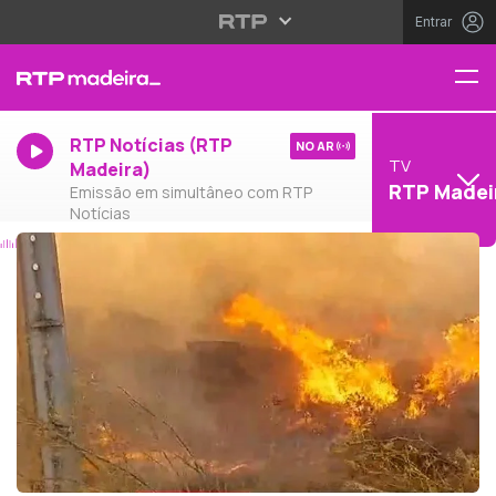
Entrar
RTP Notícias (RTP
NO AR
TV
Madeira)
RTP Madei
Emissão em simultâneo com RTP
Notícias