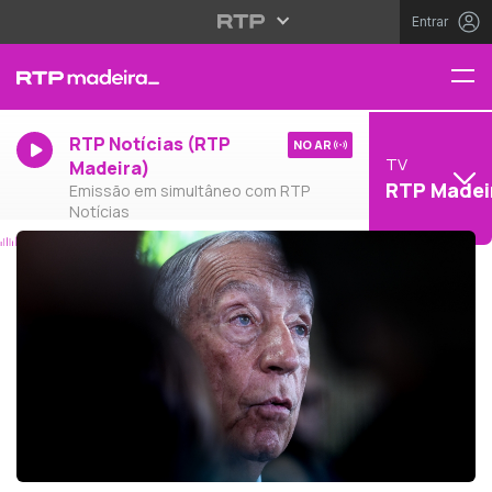
Entrar
RTP Notícias (RTP
NO AR
TV
Madeira)
RTP Madei
Emissão em simultâneo com RTP
Notícias