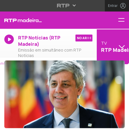
Entrar
RTP Notícias (RTP
NO AR
TV
Madeira)
RTP Madei
Emissão em simultâneo com RTP
Notícias