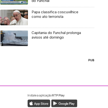
do Funchal
Papa classifica coscuvilhice
como ato terrorista
Capitania do Funchal prolonga
avisos até domingo
PUB
Instale a aplicação
RTP Play
ebook da RTP Madeira
nstagram da RTP Madeira