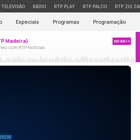
TELEVISÃO
RÁDIO
RTP PLAY
RTP PALCO
RTP ZIG ZA
o
Especiais
Programas
Programação
TP Madeira)
NO AR
neo com RTP Notícias
RROR