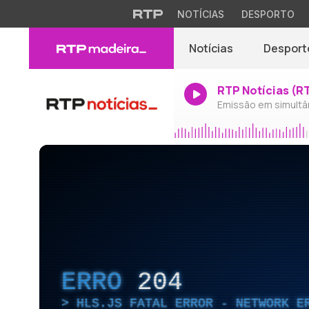
NOTÍCIAS
DESPORTO
Notícias
Desport
RTP Notícias (R
Emissão em simultâ
ERRO
204
HLS.JS FATAL ERROR - NETWORK E