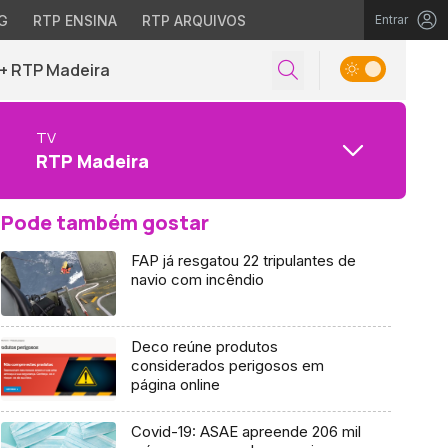
G
RTP ENSINA
RTP ARQUIVOS
Entrar
+ RTP Madeira
TV
RTP Madeira
Pode também gostar
FAP já resgatou 22 tripulantes de
navio com incêndio
Deco reúne produtos
considerados perigosos em
página online
Covid-19: ASAE apreende 206 mil