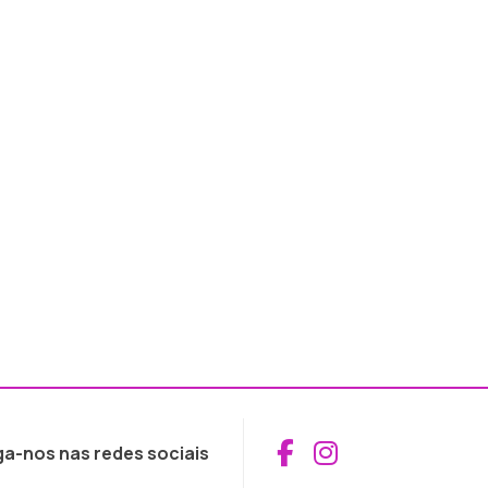
Aceder ao Fac
Aceder ao I
ga-nos nas redes sociais