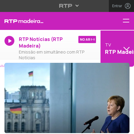
Entrar
RTP Notícias (RTP
NO AR
TV
Madeira)
RTP Madei
Emissão em simultâneo com RTP
Notícias