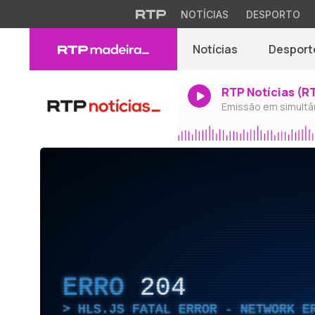
NOTÍCIAS
DESPORTO
Notícias
Desport
RTP Notícias (R
Emissão em simultâ
ERRO
204
HLS.JS FATAL ERROR - NETWORK E