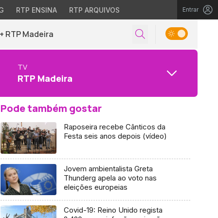
G
RTP ENSINA
RTP ARQUIVOS
Entrar
+ RTP Madeira
TV
RTP Madeira
Pode também gostar
Raposeira recebe Cânticos da
Festa seis anos depois (vídeo)
Jovem ambientalista Greta
Thunderg apela ao voto nas
eleições europeias
Covid-19: Reino Unido regista