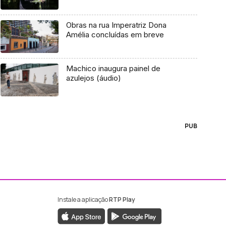
Obras na rua Imperatriz Dona
Amélia concluídas em breve
Machico inaugura painel de
azulejos (áudio)
PUB
Instale a aplicação
RTP Play
ebook da RTP Madeira
nstagram da RTP Madeira