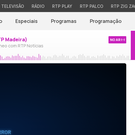
TELEVISÃO
RÁDIO
RTP PLAY
RTP PALCO
RTP ZIG ZA
o
Especiais
Programas
Programação
TP Madeira)
NO AR
neo com RTP Notícias
RROR