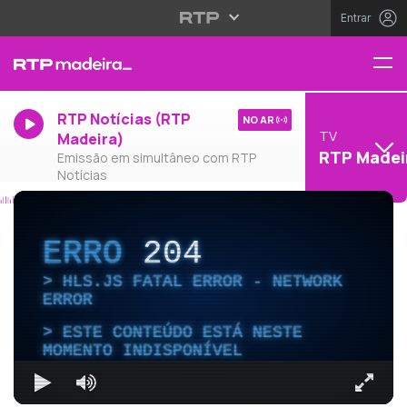
Entrar
RTP Notícias (RTP
NO AR
TV
Madeira)
RTP Madei
Emissão em simultâneo com RTP
Notícias
ERRO
204
HLS.JS FATAL ERROR - NETWORK
ERROR
ESTE CONTEÚDO ESTÁ NESTE
MOMENTO INDISPONÍVEL