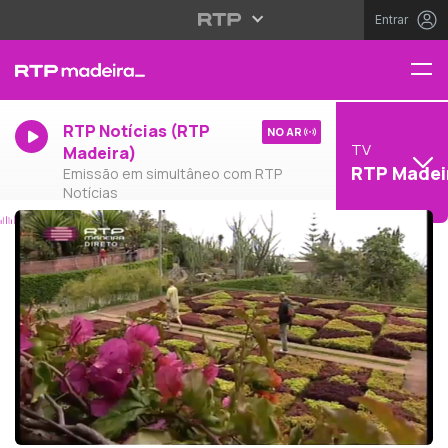
Entrar
RTP Notícias (RTP
NO AR
TV
Madeira)
RTP Madei
Emissão em simultâneo com RTP
Notícias