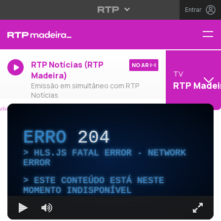
Entrar
RTP Notícias (RTP
NO AR
TV
Madeira)
RTP Madei
Emissão em simultâneo com RTP
Notícias
ERRO
204
HLS.JS FATAL ERROR - NETWORK
ERROR
ESTE CONTEÚDO ESTÁ NESTE
MOMENTO INDISPONÍVEL