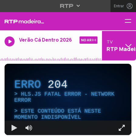
Entrar
Verão Cá Dentro 2026
NO AR
TV
RTP Madei
ERRO
204
HLS.JS FATAL ERROR - NETWORK
ERROR
ESTE CONTEÚDO ESTÁ NESTE
MOMENTO INDISPONÍVEL