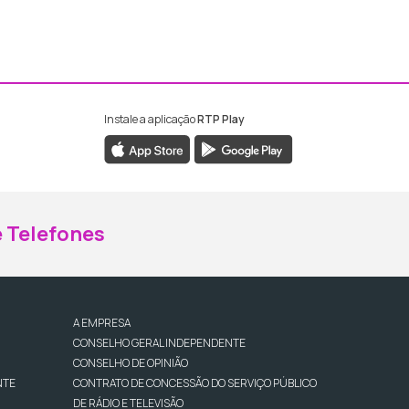
Instale a aplicação
RTP Play
ebook da RTP Madeira
nstagram da RTP Madeira
 Telefones
A EMPRESA
CONSELHO GERAL INDEPENDENTE
CONSELHO DE OPINIÃO
NTE
CONTRATO DE CONCESSÃO DO SERVIÇO PÚBLICO
DE RÁDIO E TELEVISÃO