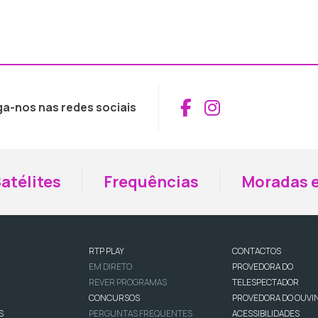
Aceder ao Fac
Aceder ao I
ga-nos nas redes sociais
atélites
Frequências
Moradas e
RTP PLAY
CONTACTOS
EM DIRETO
PROVEDORA DO
REVER PROGRAMAS
TELESPECTADOR
CONCURSOS
PROVEDORA DO OUVI
S
PERGUNTAS FREQUENTES
ACESSIBILIDADES