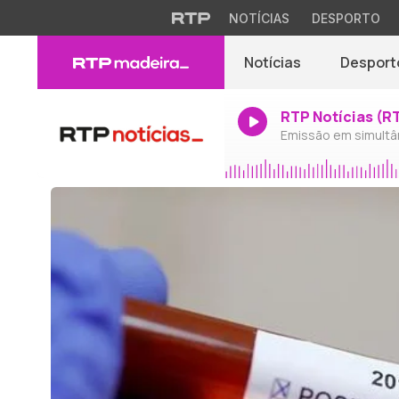
NOTÍCIAS
DESPORTO
Notícias
Desport
RTP Notícias (R
Emissão em simultâ