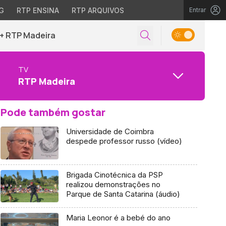
G
RTP ENSINA
RTP ARQUIVOS
Entrar
+ RTP Madeira
TV
RTP Madeira
Pode também gostar
Universidade de Coimbra
despede professor russo (vídeo)
Brigada Cinotécnica da PSP
realizou demonstrações no
Parque de Santa Catarina (áudio)
Maria Leonor é a bebé do ano