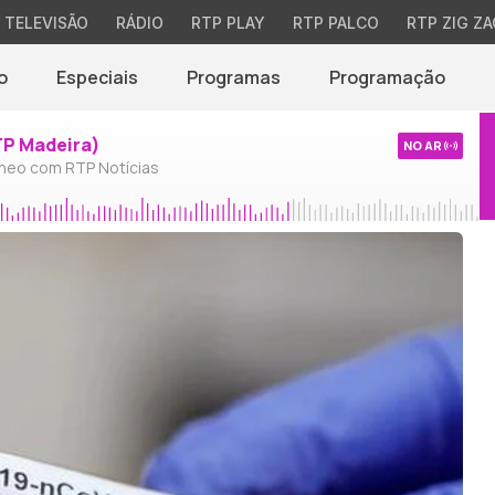
TELEVISÃO
RÁDIO
RTP PLAY
RTP PALCO
RTP ZIG ZA
o
Especiais
Programas
Programação
TP Madeira)
NO AR
neo com RTP Notícias