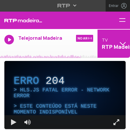
Entrar
Telejornal Madeira
NO AR
TV
RTP Madei
ERRO
204
HLS.JS FATAL ERROR - NETWORK
ERROR
ESTE CONTEÚDO ESTÁ NESTE
MOMENTO INDISPONÍVEL