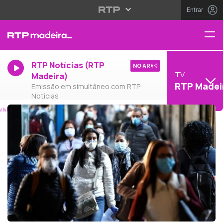
Entrar
RTP Notícias (RTP
NO AR
TV
Madeira)
RTP Madei
Emissão em simultâneo com RTP
Notícias