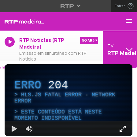
Entrar
RTP Notícias (RTP
NO AR
TV
Madeira)
RTP Madei
Emissão em simultâneo com RTP
Notícias
ERRO
204
HLS.JS FATAL ERROR - NETWORK
ERROR
ESTE CONTEÚDO ESTÁ NESTE
MOMENTO INDISPONÍVEL